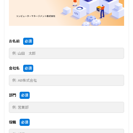
お名前
必須
会社名
必須
部門
必須
役職
必須