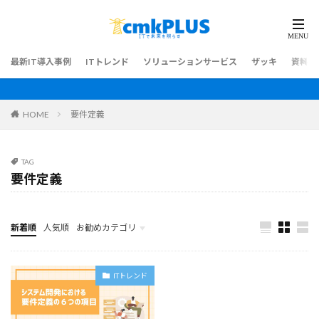
最新IT導入事例
ITトレンド
ソリューションサービス
ザッキ
資料ダ
HOME
要件定義
TAG
要件定義
新着順
人気順
お勧めカテゴリ
最新IT導入事例
ITトレンド