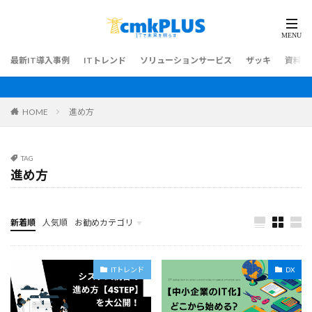
最新IT導入事例
ITトレンド
ソリューションサービス
ザッキ
資料ダ
HOME
進め方
TAG
進め方
新着順
人気順
お勧めカテゴリ
最新IT導入事例
ITトレンド
DX