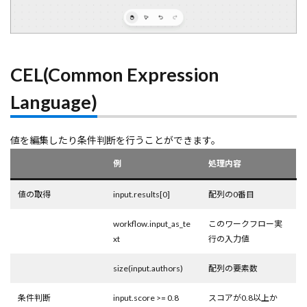
CEL(Common Expression
Language)
値を編集したり条件判断を行うことができます。
例
処理内容
値の取得
input.results[0]
配列の0番目
workflow.input_as_te
このワークフロー実
xt
行の入力値
size(input.authors)
配列の要素数
条件判断
input.score >= 0.8
スコアが0.8以上か