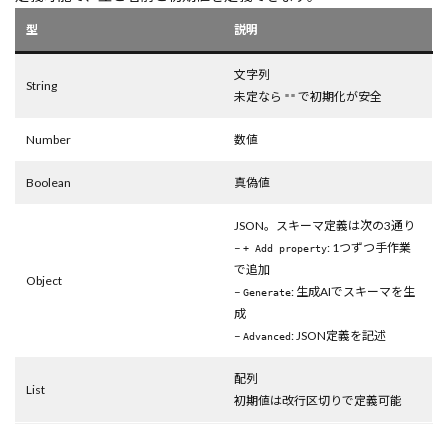
型
説明
文字列
String
未定なら
で初期化が安全
""
Number
数値
Boolean
真偽値
JSON。スキーマ定義は次の3通り
–
: 1つずつ手作業
+ Add property
で追加
Object
–
: 生成AIでスキーマを生
Generate
成
–
: JSON定義を記述
Advanced
配列
List
初期値は改行区切りで定義可能