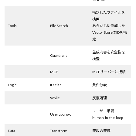
指定したファイルを
検索
Tools
File Search
あらかじめ作成した
Vector StoreのIDを指
定
生成内容を安全性を
Guardrails
検査
MCP
MCPサーバーに接続
Logic
If / else
条件分岐
While
反復処理
ユーザー承認
User approval
human-in-the-loop
Data
Transform
変数の変換