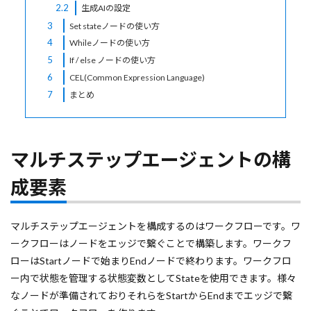
2.2
生成AIの設定
3
Set stateノードの使い方
4
Whileノードの使い方
5
If / else ノードの使い方
6
CEL(Common Expression Language)
7
まとめ
マルチステップエージェントの構
成要素
マルチステップエージェントを構成するのはワークフローです。ワ
ークフローはノードをエッジで繋ぐことで構築します。ワークフ
ローはStartノードで始まりEndノードで終わります。ワークフロ
ー内で状態を管理する状態変数としてStateを使用できます。様々
なノードが準備されておりそれらをStartからEndまでエッジで繋