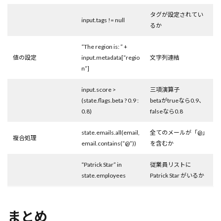
タグが設定されてい
input.tags != null
るか
“The region is: ” +
値の設定
input.metadata[“regio
文字列連結
n”]
input.score >
三項演算子
(state.flags.beta ? 0.9 :
betaがtrueなら0.9、
0.8)
falseなら0.8
state.emails.all(email,
全てのメールが「@」
複合処理
email.contains(“@”))
を含むか
“Patrick Star” in
従業員リストに
state.employees
Patrick Star がいるか
まとめ