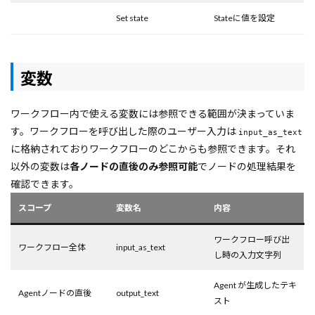
Set state
Stateに値を設定
変数
ワークフロー内で使える変数には参照できる範囲が決まっていま
す。ワークフローを呼び出した際のユーザー入力は
input_as_text
に格納されておりワークフローのどこからも参照できます。それ
以外の変数は
各ノードの直後のみ参照可能
でノードの処理結果を
確認できます。
スコープ
変数名
内容
ワークフロー呼び出
ワークフロー全体
input_as_text
し時の入力文字列
Agent が生成したテキ
Agentノードの直後
output_text
スト