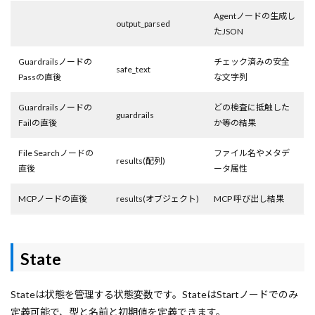
Agentノードの生成し
output_parsed
たJSON
Guardrailsノードの
チェック済みの安全
safe_text
Passの直後
な文字列
Guardrailsノードの
どの検査に抵触した
guardrails
Failの直後
か等の結果
File Searchノードの
ファイル名やメタデ
results(配列)
直後
ータ属性
MCPノードの直後
results(オブジェクト)
MCP 呼び出し結果
State
Stateは状態を管理する状態変数です。StateはStartノードでのみ
定義可能で、型と名前と初期値を定義できます。