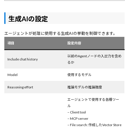
生成AIの設定
エージェントが処理に使用する生成AIの挙動を制御できます。
項目
設定内容
以前のAgentノードの入出力を含め
Include chat history
るか
Model
使用するモデル
Reasoning effort
推論モデルの推論強度
エージェントで使用する各種ツー
ル
– Client tool
– MCP server
– File search: 作成したVector Store