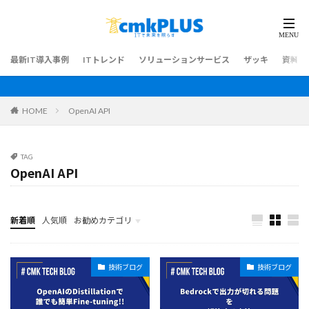
最新IT導入事例
ITトレンド
ソリューションサービス
ザッキ
資料ダ
HOME
OpenAI API
TAG
OpenAI API
新着順
人気順
お勧めカテゴリ
最新IT導入事例
技術ブログ
技術ブログ