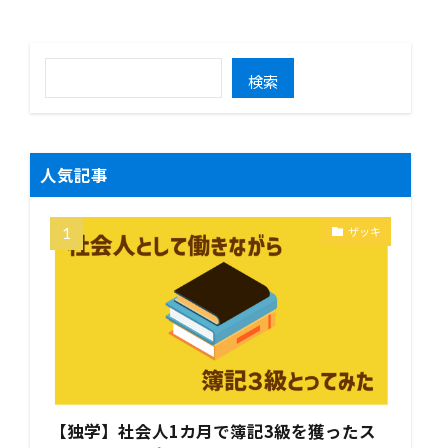
検索
人気記事
ザッキ
【独学】社会人1カ月で簿記3級を獲ったス