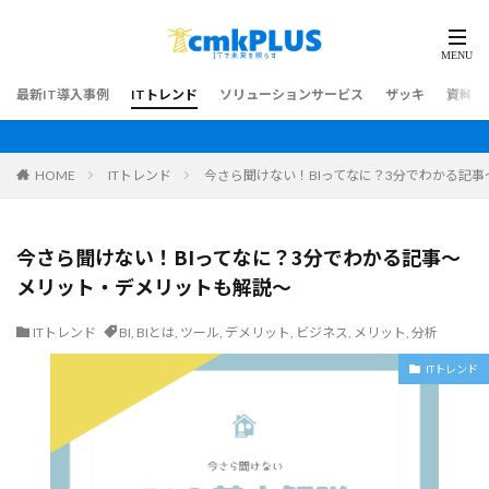
最新IT導入事例
ITトレンド
ソリューションサービス
ザッキ
資料ダ
HOME
ITトレンド
今さら聞けない！BIってなに？3分でわかる記
今さら聞けない！BIってなに？3分でわかる記事～
メリット・デメリットも解説～
ITトレンド
BI
,
BIとは
,
ツール
,
デメリット
,
ビジネス
,
メリット
,
分析
ITトレンド