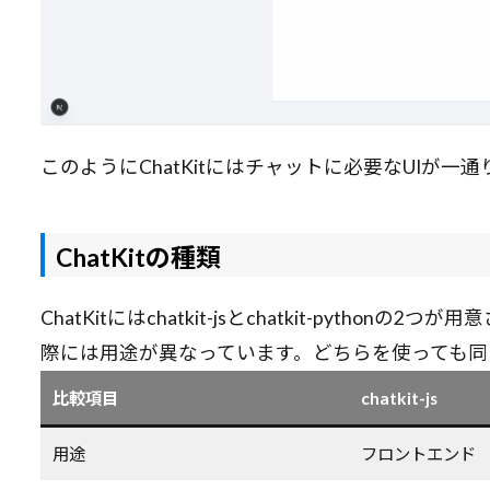
このようにChatKitにはチャットに必要なUIが一
ChatKitの種類
ChatKitにはchatkit-jsとchatkit-pyt
際には用途が異なっています。どちらを使っても同
比較項目
chatkit-js
用途
フロントエンド