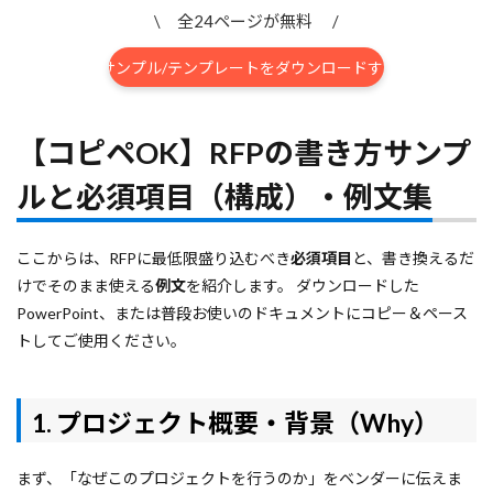
\ 全24ページが無料 /
RFPサンプル/テンプレートをダウンロードする
▶
【コピペOK】
RFPの
書き方
サンプ
ル
と
必須項目（構成）・例文集
ここからは、RFPに最低限盛り込むべき
必須項目
と、書き換えるだ
けでそのまま使える
例文
を紹介します。 ダウンロードした
PowerPoint、または普段お使いのドキュメントにコピー＆ペース
トしてご使用ください。
1. プロジェクト概要・背景（Why）
まず、「なぜこのプロジェクトを行うのか」をベンダーに伝えま