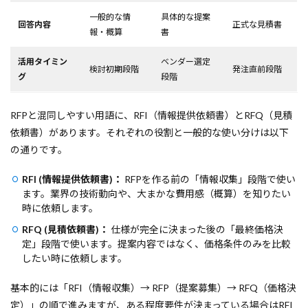
一般的な情
具体的な提案
回答内容
正式な見積書
報・概算
書
活用タイミン
ベンダー選定
検討初期段階
発注直前段階
グ
段階
RFPと混同しやすい用語に、RFI（情報提供依頼書）とRFQ（見積
依頼書）があります。それぞれの役割と一般的な使い分けは以下
の通りです。
RFI (情報提供依頼書)：
RFPを作る前の「情報収集」段階で使い
ます。業界の技術動向や、大まかな費用感（概算）を知りたい
時に依頼します。
RFQ (見積依頼書)：
仕様が完全に決まった後の「最終価格決
定」段階で使います。提案内容ではなく、価格条件のみを比較
したい時に依頼します。
基本的には「RFI（情報収集）→ RFP（提案募集）→ RFQ（価格決
定）」の順で進みますが、ある程度要件が決まっている場合はRFI