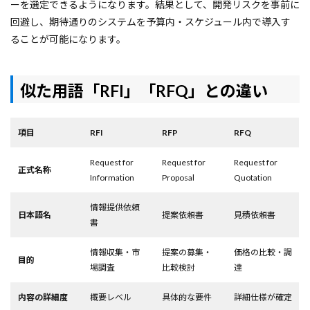
ーを選定できるようになります。結果として、開発リスクを事前に
回避し、期待通りのシステムを予算内・スケジュール内で導入す
ることが可能になります。
似た用語「RFI」「RFQ」との違い
項目
RFI
RFP
RFQ
Request for
Request for
Request for
正式名称
Information
Proposal
Quotation
情報提供依頼
日本語名
提案依頼書
見積依頼書
書
情報収集・市
提案の募集・
価格の比較・調
目的
場調査
比較検討
達
内容の詳細度
概要レベル
具体的な要件
詳細仕様が確定