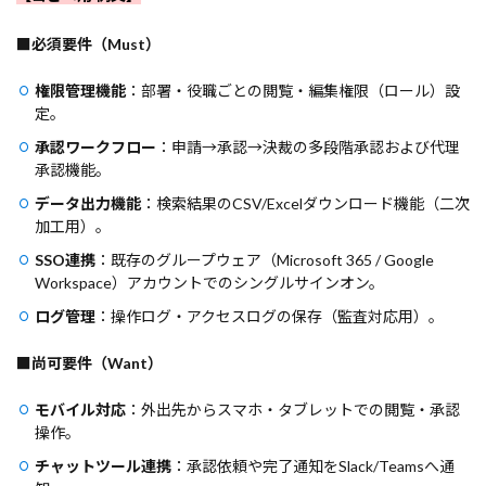
■必須要件（Must）
権限管理機能
：部署・役職ごとの閲覧・編集権限（ロール）設
定。
承認ワークフロー
：申請→承認→決裁の多段階承認および代理
承認機能。
データ出力機能
：検索結果のCSV/Excelダウンロード機能（二次
加工用）。
SSO連携
：既存のグループウェア（Microsoft 365 / Google
Workspace）アカウントでのシングルサインオン。
ログ管理
：操作ログ・アクセスログの保存（監査対応用）。
■尚可要件（Want）
モバイル対応
：外出先からスマホ・タブレットでの閲覧・承認
操作。
チャットツール連携
：承認依頼や完了通知をSlack/Teamsへ通