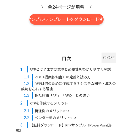
\ 全24ページが無料 /
RFPサンプル/テンプレートをダウンロードする
▶
目次
1
RFPとは？まずは意味と必要性をわかりやすく解説
1.1
RFP（提案依頼書）の定義と読み方
1.2
RFPは何のために作成する？システム開発・導入の
成功を左右する理由
1.3
似た用語「RFI」「RFQ」との違い
2
RFPを作成するメリット
2.1
発注側のメリット3つ
2.2
ベンダー側のメリット2つ
3
【無料ダウンロード】RFPサンプル（PowerPoint形
式）