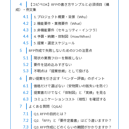
4
【コピペOK】RFPの書き方サンプルと必須項目（構
成）・例文集
4.1
1. プロジェクト概要・背景（Why）
4.2
2. 機能要件・業務要件（What）
4.3
3. 非機能要件（セキュリティ・インフラ）
4.4
4. 予算・納期・体制図（How/When）
4.5
5. 提案・選定スケジュール
5
RFP作成で失敗しないための3つの注意点
5.1
現状の業務フローを無視しない
5.2
要件を詰め込みすぎない
5.3
不明点は「提案依頼」として投げる
6
良い提案を引き出す「ベンダー評価」のポイント
6.1
価格だけで選ばない（安物買いの銭失いを防ぐ）
6.2
提案書だけでなく「体制図」と「実績」を見る
6.3
コミュニケーションコスト（相性）を確認する
7
よくある質問（Q&A）
7.1
Q1. RFPの目的とは？
7.2
Q2. 「RFP」と「要件定義書」はどう違いますか？
7.3
Q3. RFP作成にどのくらいの期間がかかりますか？