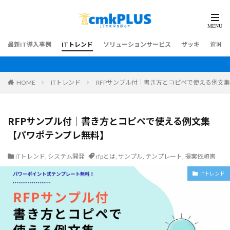
最新IT導入事例
ITトレンド
ソリューションサービス
ザッキ
資料ダ
HOME
ITトレンド
RFPサンプル付｜書き方とコピペで使える例文
RFPサンプル付｜書き方とコピペで使える例文集
【パワポテンプレ無料】
ITトレンド
,
システム開発
rfpとは
,
サンプル
,
テンプレート
,
提案依頼書
ITトレンド