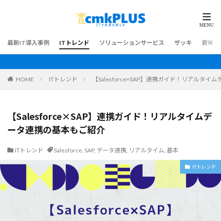
最新IT導入事例
ITトレンド
ソリューションサービス
ザッキ
資料ダ
HOME
ITトレンド
【Salesforce×SAP】連携ガイド！リアルタ
【Salesforce×SAP】連携ガイド！リアルタイムデ
ータ連携の基本もご紹介
ITトレンド
Salesforce
,
SAP
,
データ連携
,
リアルタイム
,
基本
ITトレンド