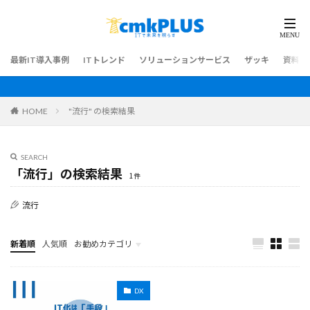
最新IT導入事例
ITトレンド
ソリューションサービス
ザッキ
資料ダ
HOME
"流行" の検索結果
SEARCH
「流行」の検索結果
1件
流行
新着順
人気順
お勧めカテゴリ
最新IT導入事例
DX