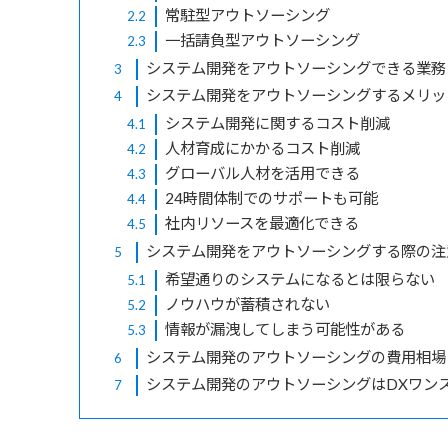
常駐型アウトソーシング
2.2
一括請負型アウトソーシング
2.3
システム開発をアウトソーシングできる業務
3
システム開発をアウトソーシングするメリッ
4
システム開発に関するコスト削減
4.1
人材育成にかかるコスト削減
4.2
グローバル人材を活用できる
4.3
24時間体制でのサポートも可能
4.4
社内リソースを最適化できる
4.5
システム開発をアウトソーシングする際の注
5
希望通りのシステムになるとは限らない
5.1
ノウハウが蓄積されない
5.2
情報が漏洩してしまう可能性がある
5.3
システム開発のアウトソーシングの費用相場
6
システム開発のアウトソーシングはDXワン
7