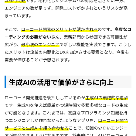
ム移行問題
です。老朽化したシステムへの対応を急ぎたい一方、
エンジニアの数が足りず、開発コストがかさむというリスクが高
まっています。
そこで、
ローコード開発のメリットが活かされる
のです。
高度なコ
ーディングの必要がない
ぶん、業務部門から参画できる可能性が
広がり、
最小限のエンジニア
で新しい機能を実装できます。こうし
たメリットは企業の内製化とDXを加速させる要素となり、今後も
需要が伸びることが予想されます。
生成AIの活用で価値がさらに向上
ローコード開発推進を後押ししているのが
生成AIの飛躍的な進歩
です。生成AIを使えば簡単かつ短時間で多種多様なコードの生成
が可能となります。これまでは、高度なプログラミング知識を持
つエンジニアしか作れなかったようなアプリを、
ローコード開発
サービスと生成AIを組み合わせる
ことで、知識の少ないエンジニ
アが開発できるようになるのです。将来的には、AIがローコード