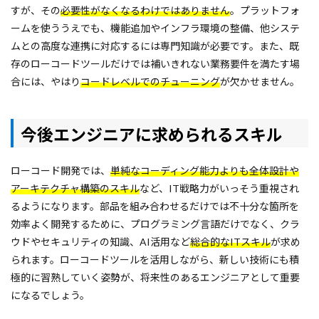
すが、その
必要性がなくなるわけではありません
。プラットフォ
ームを使ううえでも、機能追加やインフラ環境の整備、他システ
ムとの高度な連携に対応するには専門知識が必要です。また、既
存のローコードツールだけでは補いきれない業務要件を満たす場
合には、やはり
コードレベルでのチューニング
が欠かせません。
今後エンジニアに求められるスキル
ローコード開発では、
単純なコーディング能力よりも全体設計や
アーキテクチャ構築のスキル
など、IT戦略力がいっそう重視され
るようになります。部品を組み合わせるだけでは不十分な箇所を
効率よく開発するために、プログラミング言語だけでなく、クラ
ウドやセキュリティの知識、AI活用など
総合的なITスキル
が求め
られます。ローコードツールを活用しながら、新しい技術にも積
極的に習熟していく姿勢が、将来性のあるエンジニアとして重要
になるでしょう。