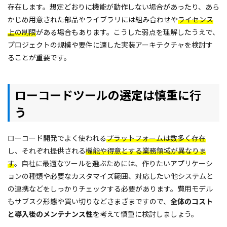
存在します。想定どおりに機能が動作しない場合があったり、あら
かじめ用意された部品やライブラリには組み合わせや
ライセンス
上の制限
がある場合もあります。こうした弱点を理解したうえで、
プロジェクトの規模や要件に適した実装アーキテクチャを検討す
ることが重要です。
ローコードツールの選定は慎重に行
う
ローコード開発でよく使われる
プラットフォームは数多く存在
し、それぞれ提供される
機能や得意とする業務領域が異なりま
す
。自社に最適なツールを選ぶためには、作りたいアプリケーシ
ョンの種類や必要なカスタマイズ範囲、対応したい他システムと
の連携などをしっかりチェックする必要があります。費用モデル
もサブスク形態や買い切りなどさまざまですので、
全体のコスト
と導入後のメンテナンス性
を考えて慎重に検討しましょう。