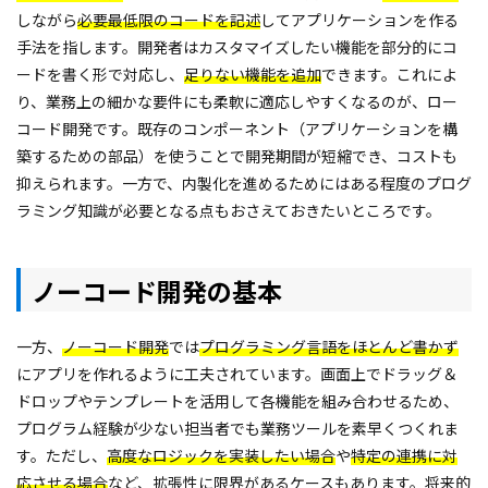
しながら
必要最低限のコードを記述
してアプリケーションを作る
手法を指します。開発者はカスタマイズしたい機能を部分的にコ
ードを書く形で対応し、
足りない機能を追加
できます。これによ
り、業務上の細かな要件にも柔軟に適応しやすくなるのが、ロー
コード開発です。既存のコンポーネント（アプリケーションを構
築するための部品）を使うことで開発期間が短縮でき、コストも
抑えられます。一方で、内製化を進めるためにはある程度のプログ
ラミング知識が必要となる点もおさえておきたいところです。
ノーコード開発の基本
一方、
ノーコード開発
では
プログラミング言語をほとんど書か
ず
にアプリを作れるように工夫されています。画面上でドラッグ＆
ドロップやテンプレートを活用して各機能を組み合わせるため、
プログラム経験が少ない担当者でも業務ツールを素早くつくれま
す。ただし、
高度なロジックを実装したい場合
や
特定の連携に対
応させる場合
など、拡張性に限界があるケースもあります。将来的