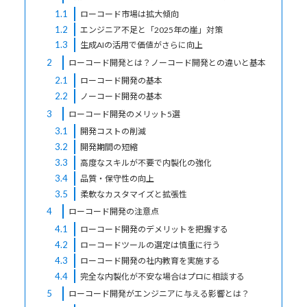
1.1
ローコード市場は拡大傾向
1.2
エンジニア不足と「2025年の崖」対策
1.3
生成AIの活用で価値がさらに向上
2
ローコード開発とは？ノーコード開発との違いと基本
2.1
ローコード開発の基本
2.2
ノーコード開発の基本
3
ローコード開発のメリット5選
3.1
開発コストの削減
3.2
開発期間の短縮
3.3
高度なスキルが不要で内製化の強化
3.4
品質・保守性の向上
3.5
柔軟なカスタマイズと拡張性
4
ローコード開発の注意点
4.1
ローコード開発のデメリットを把握する
4.2
ローコードツールの選定は慎重に行う
4.3
ローコード開発の社内教育を実施する
4.4
完全な内製化が不安な場合はプロに相談する
5
ローコード開発がエンジニアに与える影響とは？